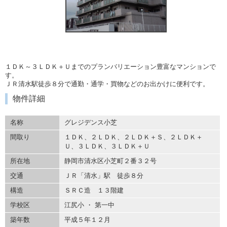
１ＤＫ～３ＬＤＫ＋Ｕまでのプランバリエーション豊富なマンションで
す。
ＪＲ清水駅徒歩８分で通勤・通学・買物などのお出かけに便利です。
物件詳細
名称
グレジデンス小芝
間取り
１ＤＫ、２ＬＤＫ、２ＬＤＫ＋Ｓ、２ＬＤＫ＋
Ｕ、３ＬＤＫ、３ＬＤＫ＋Ｕ
所在地
静岡市清水区小芝町２番３２号
交通
ＪＲ「清水」駅 徒歩８分
構造
ＳＲＣ造 １３階建
学校区
江尻小 ・ 第一中
築年数
平成５年１２月