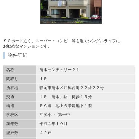
ＳＧポート近く、スーパー・コンビニ等も近くシングルライフに
お勧めなマンションです。
物件詳細
名称
清水センチュリー２１
間取り
１Ｒ
所在地
静岡市清水区江尻台町２２番２２号
交通
ＪＲ「清水」駅 徒歩１６分
構造
ＲＣ造 地上６階建地下１階
学校区
江尻小 ・ 第一中
築年数
平成４年１０月
総戸数
４２戸