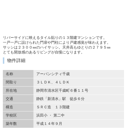
リバーサイドに映えるタイル貼りの１３階建マンションです。
一戸一戸に設けられた門扉や門柱により戸建感覚が味わえます。
サッシは２３００㎜のハイサッシ。天井高もゆとりの２７９５㎜
とても開放感のあるリビングが自慢になります。
物件詳細
名称
アーバンシティ千歳
間取り
３ＬＤＫ、４ＬＤＫ
所在地
静岡市清水区千歳町６番１１号
交通
静鉄「新清水」駅 徒歩６分
構造
ＳＲＣ造 １３階建
学校区
浜田小 ・ 第二中
築年数
平成１４年９月