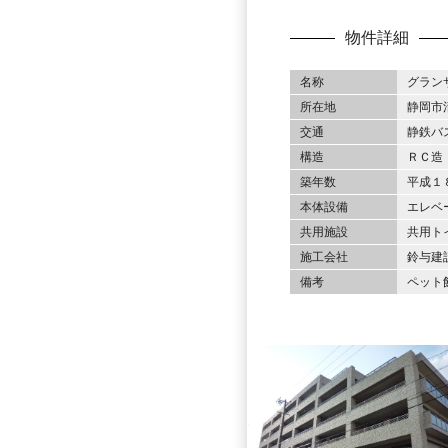
物件詳細
名称
グラン
所在地
静岡市
交通
静鉄バ
構造
ＲＣ造
築年数
平成１
本体設備
エレベ
共用施設
共用ト
施工会社
鈴与建
備考
ペット