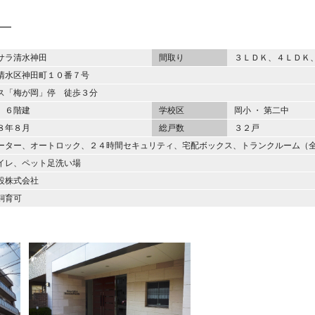
サラ清水神田
間取り
３ＬＤＫ、４ＬＤＫ
清水区神田町１０番７号
ス「梅が岡」停 徒歩３分
 ６階建
学校区
岡小 ・ 第二中
８年８月
総戸数
３２戸
ーター、オートロック、２４時間セキュリティ、宅配ボックス、トランクルーム（
イレ、ペット足洗い場
設株式会社
飼育可