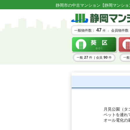
静岡市の中古マンション【静岡マンショ
47
一般物件数：
会員物件数
件 ：
27
90
一般
件 |
会員
件
一般
月見公園（タ
ペットを連れ
オール電化の