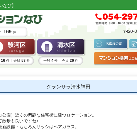
ンなび】
169
：
件
16
53
4
26
件 |
会員
件
一般
件 |
会員
件
グランサラ清水神田
コ公園）近くの閑静な住宅街に建つロケーション。
て散歩も良いですね♪
最新設備・もちろんサッシはペアガラス。