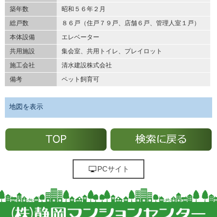
築年数
昭和５６年２月
総戸数
８６戸（住戸７９戸、店舗６戸、管理人室１戸）
本体設備
エレベーター
共用施設
集会室、共用トイレ、プレイロット
施工会社
清水建設株式会社
備考
ペット飼育可
地図を表示
PCサイト