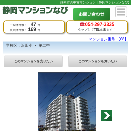
静岡市の中古マンション【静岡マンションなび】
47
054-
297-3335
一般物件数：
件
169
タップしてTEL出来ます！
会員物件数：
件
マンション番号 【68】
学校区：浜田小 ・ 第二中
このマンションを売りたい
このマンションを買いたい