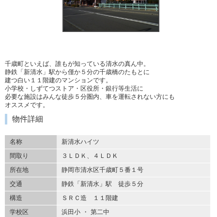
千歳町といえば、誰もが知っている清水の真ん中。
静鉄「新清水」駅から僅か５分の千歳橋のたもとに
建つ白い１１階建のマンションです。
小学校・しずてつストア・区役所・銀行等生活に
必要な施設はみんな徒歩５分圏内、車を運転されない方にも
オススメです。
物件詳細
名称
新清水ハイツ
間取り
３ＬＤＫ、４ＬＤＫ
所在地
静岡市清水区千歳町５番１号
交通
静鉄「新清水」駅 徒歩５分
構造
ＳＲＣ造 １１階建
学校区
浜田小 ・ 第二中