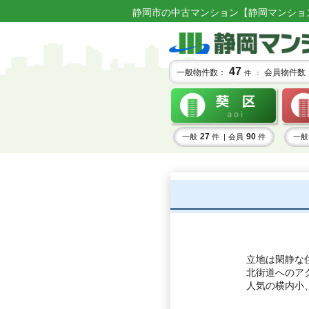
静岡市の中古マンション【静岡マンショ
47
一般物件数：
会員物件数
件 ：
27
90
一般
件 |
会員
件
一般
立地は閑静な
北街道へのア
人気の横内小