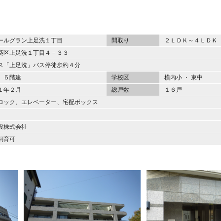
ールグラン上足洗１丁目
間取り
２ＬＤＫ～４ＬＤＫ
葵区上足洗１丁目４－３３
ス「上足洗」バス停徒歩約４分
 ５階建
学校区
横内小 ・ 東中
１年２月
総戸数
１６戸
ロック、エレベーター、宅配ボックス
設株式会社
飼育可