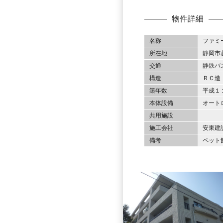
物件詳細
名称
ファミ
所在地
静岡市
交通
静鉄バ
構造
ＲＣ造
築年数
平成１
本体設備
オート
共用施設
施工会社
安東建
備考
ペット