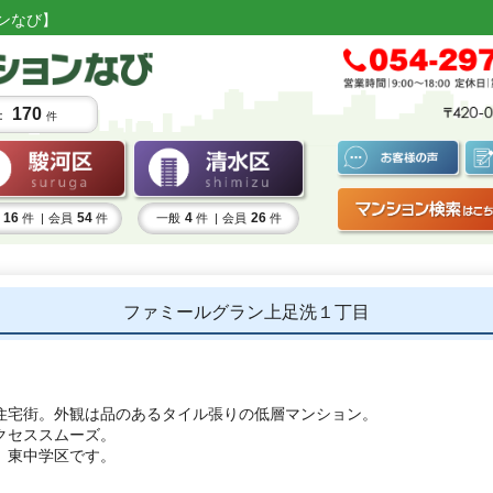
ンなび】
170
：
件
16
54
4
26
件 |
会員
件
一般
件 |
会員
件
ファミールグラン上足洗１丁目
住宅街。外観は品のあるタイル張りの低層マンション。
クセススムーズ。
、東中学区です。