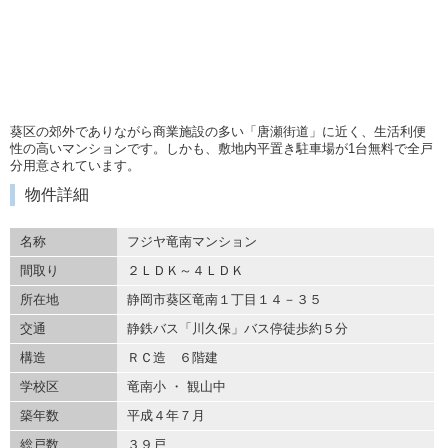
葵区の郊外でありながら商業施設の多い「唐瀬街道」に近く、生活利便
性の高いマンションです。しかも、敷地内平置き駐車場が1台無料で全戸
分用意されています。
物件詳細
名称
フジヤ竜南マンション
間取り
２ＬＤＫ～４ＬＤＫ
所在地
静岡市葵区竜南１丁目１４－３５
交通
静鉄バス「川久保」バス停徒歩約５分
構造
ＲＣ造 ６階建
学校区
竜南小 ・ 観山中
築年数
平成４年７月
総戸数
３９戸