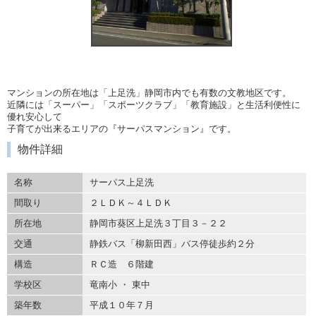
マンションの所在地は「上足洗」静岡市内でも有数の文教地区です。
近隣には「スーパー」「スポーツクラブ」「教育施設」と生活利便性に
優れ安心して
子育てが出来るエリアの『サーパスマンション』です。
物件詳細
名称
サーパス上足洗
間取り
２ＬＤＫ～４ＬＤＫ
所在地
静岡市葵区上足洗３丁目３－２２
交通
静鉄バス「柳新田西」バス停徒歩約２分
構造
ＲＣ造 ６階建
学校区
竜南小 ・ 東中
築年数
平成１０年７月