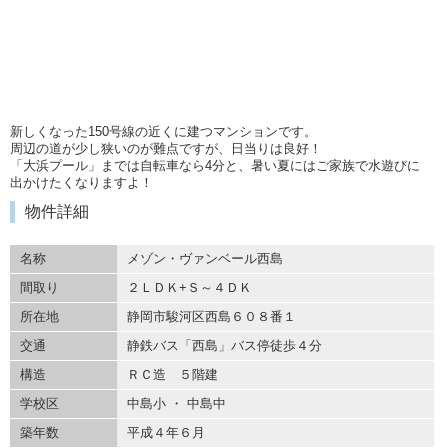
新しくなった150号線の近くに建つマンションです。
周辺の道が少し狭いのが難点ですが、日当りは良好！
「大浜プール」までは自転車なら4分と、暑い夏にはご家族で水遊びに
出かけたくなりますよ！
物件詳細
名称
メゾン・ヴァンベール西島
間取り
２ＬＤＫ+Ｓ～４ＤＫ
所在地
静岡市駿河区西島６０８番１
交通
静鉄バス「西島」バス停徒歩４分
構造
ＲＣ造 ５階建
学校区
中島小 ・ 中島中
築年数
平成４年６月