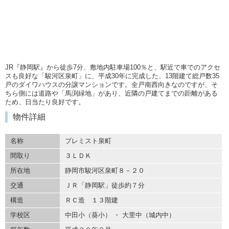
JR『静岡駅』から徒歩7分、敷地内駐車場100％と、駅近で車でのアクセ
スも良好な「駿河区泉町」に、平成30年に完成した、13階建て総戸数35
戸のダイワハウスの分譲マンションです。全戸南西向きなのですが、そ
ちら側には道路や「馬渕緑地」があり、近隣の戸建てまでの距離がある
ため、日当たり良好です。
物件詳細
名称
プレミスト泉町
間取り
３ＬＤＫ
所在地
静岡市駿河区泉町８－２０
交通
ＪＲ「静岡駅」徒歩約７分
構造
ＲＣ造 １３階建
学校区
中田小（葵小） ・ 大里中（城内中）