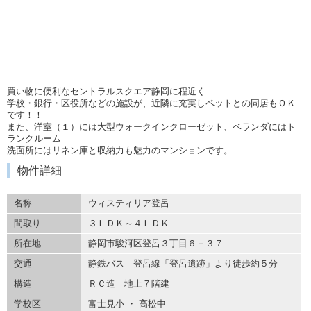
買い物に便利なセントラルスクエア静岡に程近く
学校・銀行・区役所などの施設が、近隣に充実しペットとの同居もＯＫ
です！！
また、洋室（１）には大型ウォークインクローゼット、ベランダにはト
ランクルーム
洗面所にはリネン庫と収納力も魅力のマンションです。
物件詳細
名称
ウィスティリア登呂
間取り
３ＬＤＫ～４ＬＤＫ
所在地
静岡市駿河区登呂３丁目６－３７
交通
静鉄バス 登呂線「登呂遺跡」より徒歩約５分
構造
ＲＣ造 地上７階建
学校区
富士見小 ・ 高松中