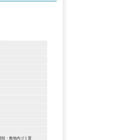
分
階段・敷地内ゴミ置