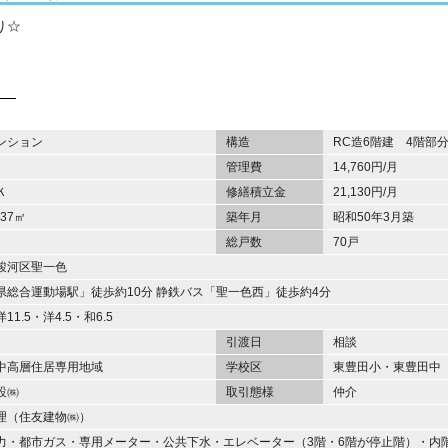
り☆
ンション
構造
RC造6階建 4階部
管理費
14,760円/月
Ｋ
修繕積立金
21,130円/月
.37㎡
築年月
昭和50年3月築
総戸数
70戸
駿河区聖一色
県総合運動場駅」徒歩約10分 静鉄バス「聖一色西」徒歩約4分
11.5・洋4.5・和6.5
引渡日
相談
中高層住居専用地域
学校区
東豊田小・東豊田中
設㈱
取引態様
仲介
理（住友建物㈱）
力・都市ガス・専用メーター・公共下水・エレベーター（3階・6階が停止階）・内