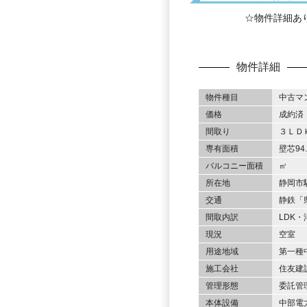
☆物件詳細あ
物件詳細
物件種目
中古マ
価格
成約済
間取り
３ＬＤ
専有面積
壁芯94
バルコニー面積
㎡
所在地
静岡市
交通
静鉄「
間取内訳
LDK・洋
現況
空室
用途地域
第一種
施工会社
住友建
管理形態
委託管
本体設備
中部電