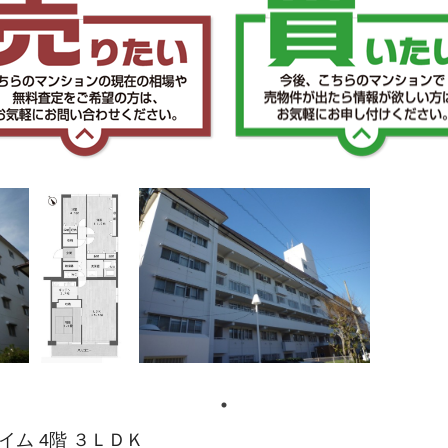
ム 4階 ３ＬＤＫ