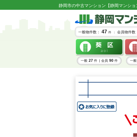
静岡市の中古マンション【静岡マンショ
47
一般物件数：
会員物件数
件 ：
27
90
一般
件 |
会員
件
一般