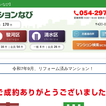
ンなび】
170
：
件
16
54
4
26
件 |
会員
件
一般
件 |
会員
件
令和7年9月、リフォーム済みマンション！