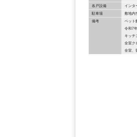
各戸設備
インタ
駐車場
敷地内空
備考
ペット
令和7
キッチ
全室ク
全室、