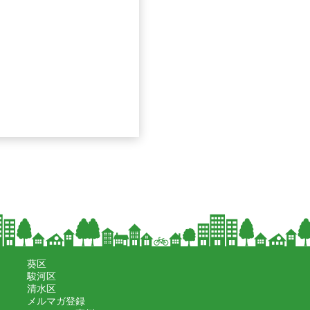
葵区
駿河区
清水区
メルマガ登録