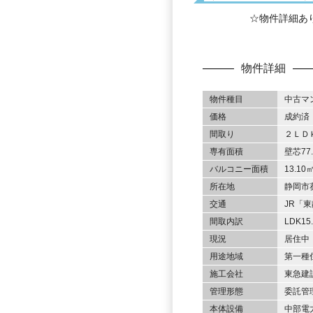
☆物件詳細あ
物件詳細
物件種目
中古マ
価格
成約済
間取り
２ＬＤ
専有面積
壁芯77
バルコニー面積
13.10
所在地
静岡市
交通
JR「
間取内訳
LDK1
現況
居住中
用途地域
第一種
施工会社
東急建
管理形態
委託管
本体設備
中部電