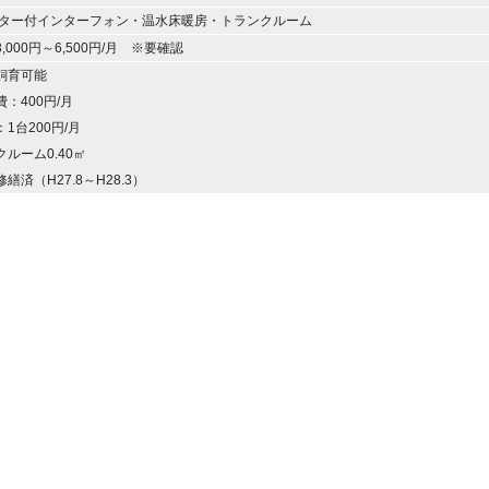
ニター付インターフォン・温水床暖房・トランクルーム
,000円～6,500円/月 ※要確認
飼育可能
：400円/月
1台200円/月
ルーム0.40㎡
繕済（H27.8～H28.3）