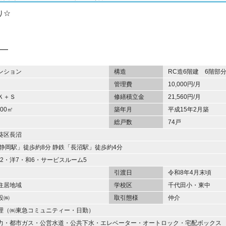
り☆
ンション
構造
RC造6階建 6階部
管理費
10,000円/月
Ｋ＋Ｓ
修繕積立金
21,560円/月
.00㎡
築年月
平成15年2月築
㎡
総戸数
74戸
葵区長沼
東静岡駅」徒歩約8分 静鉄「長沼駅」徒歩約4分
5.2・洋7・和6・サービスルーム5
引渡日
令和8年4月末頃
住居地域
学校区
千代田小・東中
設㈱
取引態様
仲介
理（㈱東急コミュニティー・日勤）
力・都市ガス・公営水道・公共下水・エレベーター・オートロック・宅配ボックス