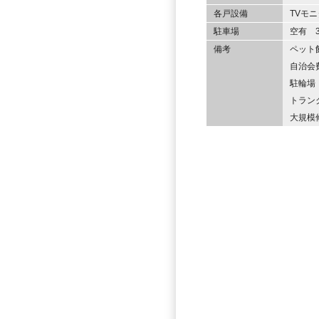
各戸設備
TVモ
駐車場
空有 3
備考
ペット
自治会費
駐輪場：
トランク
大規模修