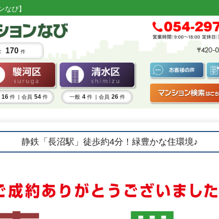
ンなび】
170
：
件
16
54
4
26
件 |
会員
件
一般
件 |
会員
件
静鉄「長沼駅」徒歩約4分！緑豊かな住環境♪