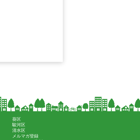
葵区
駿河区
清水区
メルマガ登録