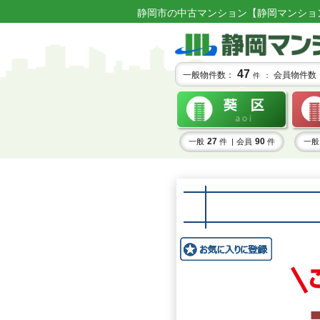
静岡市の中古マンション【静岡マンショ
47
一般物件数：
会員物件数
件 ：
27
90
一般
件 |
会員
件
一般