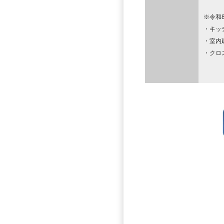
※令和
・キッ
・室内
・クロ