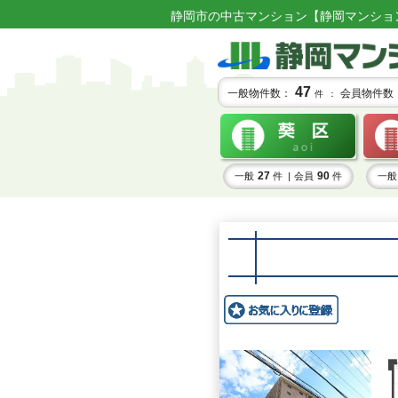
静岡市の中古マンション【静岡マンショ
47
一般物件数：
会員物件数
件 ：
27
90
一般
件 |
会員
件
一般