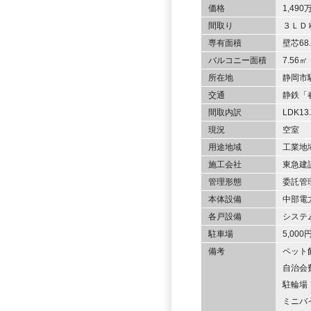
価格
1,49
間取り
３ＬＤ
専有面積
壁芯68
バルコニー面積
7.56㎡
所在地
静岡市
交通
静鉄「
間取内訳
LDK13
現況
空室
用途地域
工業地
施工会社
東急建
管理形態
委託管
本体設備
中部電
各戸設備
システ
駐車場
5,00
備考
ペット
自治会費
駐輪場：
ミニバイ