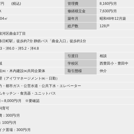
0万円 (税込)
管理費
8,160円/月
Ｋ
修繕積立金
7,630円/月
.04㎡
築年月
昭和48年12月築
総戸数
128戸
駿河区曲金3丁目
春日町駅」徒歩約7分 静鉄バス「曲金入口」徒歩約1分
.3・洋6.0・洋5.2・洋4.8
引渡日
相談
域
学校区
西豊田小・豊田中
設㈱・木内建設㈱共同企業体
取引態様
仲介
理（アイワマネージメント㈱・日勤）
力・都市ガス・公営水道・公共下水・エレベーター
ムキッチン・食洗器・ユニットバス
0円～8,000円/月 ※要確認
飼育可
：300円/月
100円/月
ク置場：300円/月