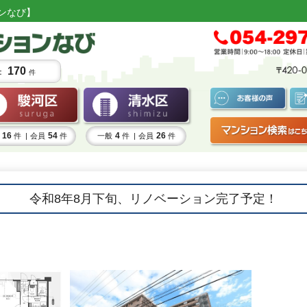
ンなび】
170
：
件
16
54
4
26
件 |
会員
件
一般
件 |
会員
件
令和8年8月下旬、リノベーション完了予定！