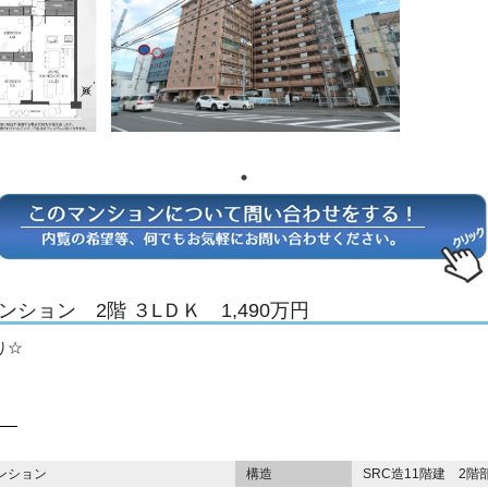
ション 2階 ３LＤＫ 1,490万円
り☆
ンション
構造
SRC造11階建 2階