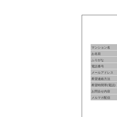
マンション名
お名前
ふりがな
電話番号
メールアドレス
希望連絡方法
希望時間帯(電話)
お問合せ内容
メルマガ配信