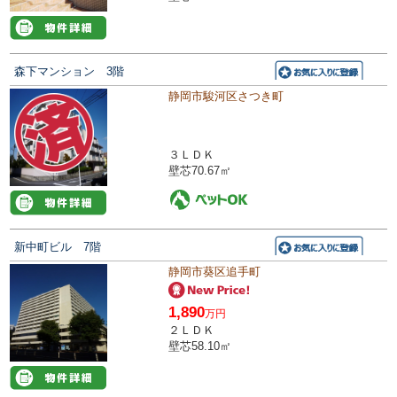
森下マンション 3階
静岡市駿河区さつき町
３ＬＤＫ
壁芯70.67㎡
新中町ビル 7階
静岡市葵区追手町
1,890
万円
２ＬＤＫ
壁芯58.10㎡