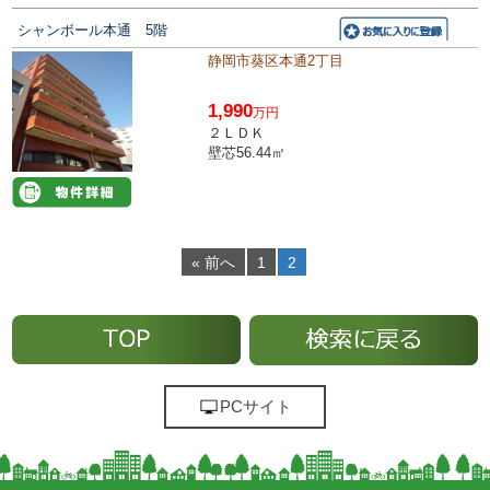
シャンボール本通 5階
静岡市葵区本通2丁目
1,990
万円
２ＬＤＫ
壁芯56.44㎡
« 前へ
1
2
PCサイト