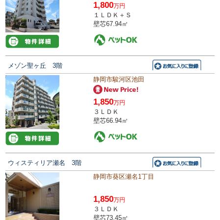
1,800
万円
１ＬＤＫ＋Ｓ
壁芯67.94㎡
メゾン聖ヶ丘 3階
静岡市駿河区池田
1,850
万円
３ＬＤＫ
壁芯66.94㎡
ウィスティリア瀬名 3階
静岡市葵区瀬名1丁目
1,850
万円
３ＬＤＫ
壁芯73.45㎡