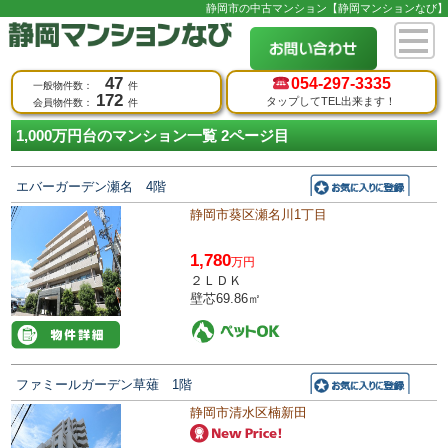
静岡市の中古マンション【静岡マンションなび】
47
054-
297-3335
一般物件数：
件
172
タップしてTEL出来ます！
会員物件数：
件
1,000万円台のマンション一覧 2ページ目
エバーガーデン瀬名 4階
静岡市葵区瀬名川1丁目
1,780
万円
２ＬＤＫ
壁芯69.86㎡
ファミールガーデン草薙 1階
静岡市清水区楠新田