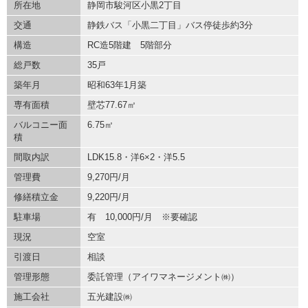
所在地
静岡市駿河区小黒2丁目
交通
静鉄バス「小黒二丁目」バス停徒歩約3分
構造
RC造5階建 5階部分
総戸数
35戸
築年月
昭和63年1月築
専有面積
壁芯77.67㎡
バルコニー面
6.75㎡
積
間取内訳
LDK15.8・洋6×2・洋5.5
管理費
9,270円/月
修繕積立金
9,220円/月
駐車場
有 10,000円/月 ※要確認
現況
空室
引渡日
相談
管理形態
委託管理（アイワマネージメント㈱）
施工会社
五光建設㈱