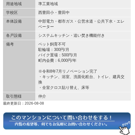
用途地域
準工業地域
学校区
西豊田小・豊田中
本体設備
中部電力・都市ガス・公営水道・公共下水・エレ
ベーター
各戸設備
システムキッチン・追い焚き機能付き
備考
ペット飼育不可
駐輪場：300円/月
バイク置場：500円/月
町内会費：6,000円/年
※令和8年7月リノベーション完了
・キッチン、浴室、洗面化粧台、トイレ、建具交
換
・全室クロス貼り替え、床等
取引態様
仲介
最終更新日：2026-08-08