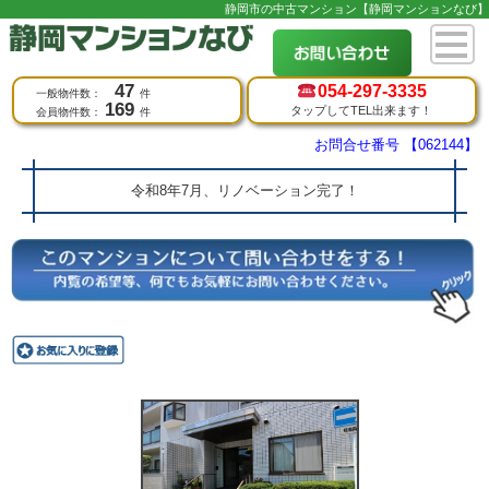
静岡市の中古マンション【静岡マンションなび】
47
054-
297-3335
一般物件数：
件
169
タップしてTEL出来ます！
会員物件数：
件
お問合せ番号 【062144】
令和8年7月、リノベーション完了！