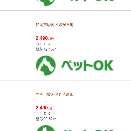
静岡市駿河区緑が丘町
2,490
万円
３ＬＤＫ
壁芯72.46㎡
静岡市駿河区丸子新田
2,490
万円
４ＬＤＫ
壁芯99.32㎡