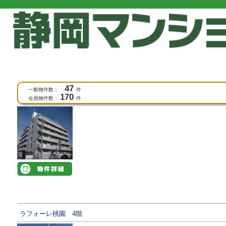
2,000万円台のマンション一覧 1ページ目
47
一般物件数：
件
ラフォーレ下川原 6階
170
会員物件数：
件
ラフォーレ桃園 4階