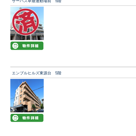
サーパス草薙運動場前 5階
エンブルヒルズ東源台 5階