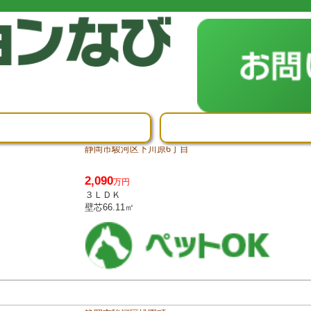
静岡市駿河区下川原6丁目
2,090
万円
３ＬＤＫ
壁芯66.11㎡