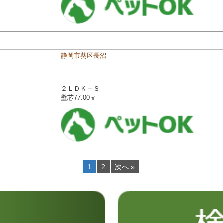
静岡市葵区長沼
２ＬＤＫ＋Ｓ
壁芯77.00㎡
1
2
次へ »