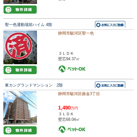
聖一色運動場前ハイム 4階
静岡市駿河区聖一色
３ＬＤＫ
壁芯94.37㎡
東カングランドマンション 2階
静岡市駿河区曲金3丁目
1,490
万円
３ＬＤＫ
壁芯68.04㎡