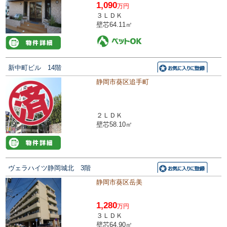
1,090
万円
３ＬＤＫ
壁芯64.11㎡
新中町ビル 14階
静岡市葵区追手町
２ＬＤＫ
壁芯58.10㎡
ヴェラハイツ静岡城北 3階
静岡市葵区岳美
1,280
万円
３ＬＤＫ
壁芯64.90㎡