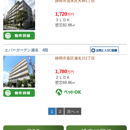
静岡市清水区天神1丁目
1,720
万円
３ＬＤＫ
壁芯82.88㎡
エバーガーデン瀬名 4階
静岡市葵区瀬名川1丁目
1,780
万円
２ＬＤＫ
壁芯69.86㎡
1
2
次へ »