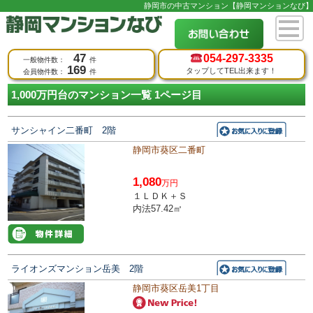
静岡市の中古マンション【静岡マンションなび】
47
054-
297-3335
一般物件数：
件
169
タップしてTEL出来ます！
会員物件数：
件
1,000万円台のマンション一覧 1ページ目
サンシャイン二番町 2階
静岡市葵区二番町
1,080
万円
１ＬＤＫ＋Ｓ
内法57.42㎡
ライオンズマンション岳美 2階
静岡市葵区岳美1丁目