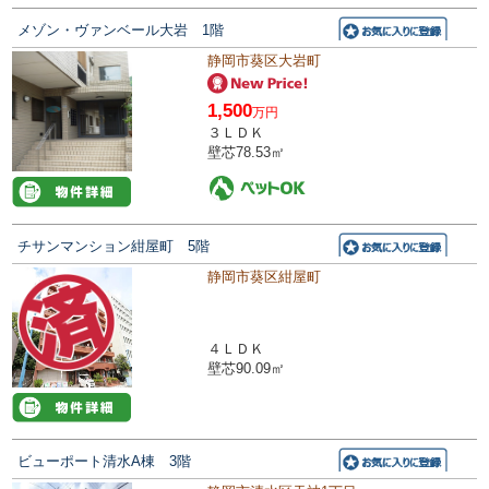
メゾン・ヴァンベール大岩 1階
静岡市葵区大岩町
1,500
万円
３ＬＤＫ
壁芯78.53㎡
チサンマンション紺屋町 5階
静岡市葵区紺屋町
４ＬＤＫ
壁芯90.09㎡
ビューポート清水A棟 3階