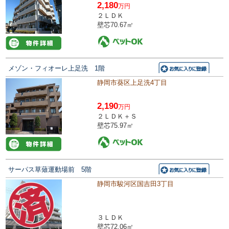
2,180
万円
２ＬＤＫ
壁芯70.67㎡
メゾン・フィオーレ上足洗 1階
静岡市葵区上足洗4丁目
2,190
万円
２ＬＤＫ＋Ｓ
壁芯75.97㎡
サーパス草薙運動場前 5階
静岡市駿河区国吉田3丁目
３ＬＤＫ
壁芯72.06㎡