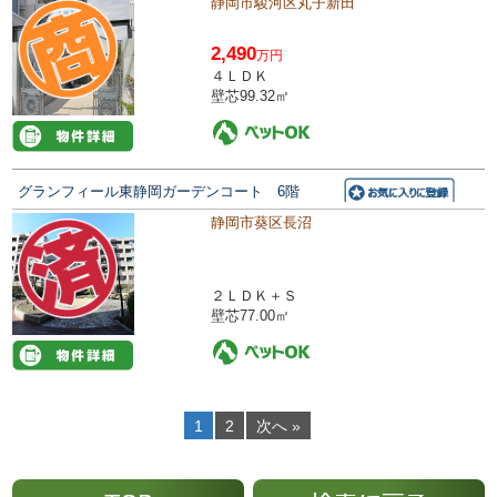
静岡市駿河区丸子新田
2,490
万円
４ＬＤＫ
壁芯99.32㎡
グランフィール東静岡ガーデンコート 6階
静岡市葵区長沼
２ＬＤＫ＋Ｓ
壁芯77.00㎡
1
2
次へ »