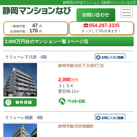
静岡市の中古マンション【静岡マンションなび】
47
054-
297-3335
一般物件数：
件
170
タップしてTEL出来ます！
会員物件数：
件
2,000万円台のマンション一覧 1ページ目
ラフォーレ下川原 6階
静岡市駿河区下川原6丁目
2,090
万円
３ＬＤＫ
壁芯66.11㎡
ラフォーレ桃園 4階
静岡市駿河区桃園町