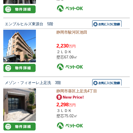
エンブルヒルズ東源台 5階
静岡市駿河区池田
2,230
万円
２ＬＤＫ
壁芯67.09㎡
メゾン・フィオーレ上足洗 3階
静岡市葵区上足洗4丁目
2,298
万円
３ＬＤＫ
壁芯75.02㎡