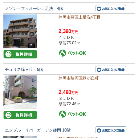
メゾン・フィオーレ上足洗 4階
静岡市葵区上足洗4丁目
2,390
万円
４ＬＤＫ
壁芯75.02㎡
チュリス緑ヶ丘 5階
静岡市駿河区緑が丘町
2,490
万円
３ＬＤＫ
壁芯72.46㎡
エンブル・リバーガーデン静岡 10階