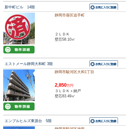
新中町ビル 14階
静岡市葵区追手町
２ＬＤＫ
壁芯58.10㎡
エストメール静岡大和町 3階
静岡市駿河区大和1丁目
2,850
万円
３ＬＤＫ＋納戸
壁芯83.49㎡
エンブルヒルズ東源台 5階
静岡市駿河区池田