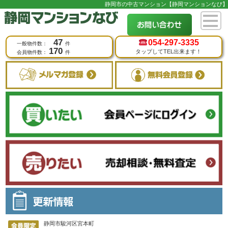
静岡市の中古マンション【静岡マンションなび】
47
054-
297-3335
一般物件数：
件
170
タップしてTEL出来ます！
会員物件数：
件
静岡市駿河区宮本町